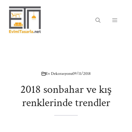
İçeriğe
atla
Menü
Ev Dekorasyonu
09/11/2018
2018 sonbahar ve kış
renklerinde trendler